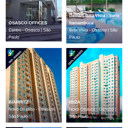
Demais Bela Vista - Torre
OSASCO OFFICES
Itamambuca
Centro - Osasco | São
Bela Vista - Osasco | São
Paulo
Paulo
BIARRITZ
IBIZA
Novo Osasco - Osasco |
Novo Osasco - Osasco |
São Paulo
São Paulo