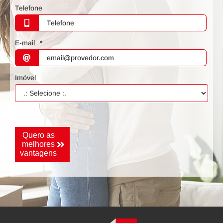
Telefone
E-mail
*
Imóvel
Nome
E-mail
Quero as
melhores
vantagens